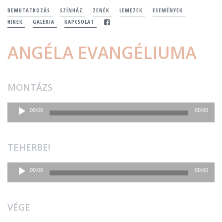
BEMUTATKOZÁS
SZÍNHÁZ
ZENÉK
LEMEZEK
ESEMÉNYEK
HÍREK
GALÉRIA
KAPCSOLAT
ANGÉLA EVANGÉLIUMA
MONTÁZS
Audió
00:00
00:00
lejátszó
TEHERBE!
Audió
00:00
00:00
lejátszó
VÉGE