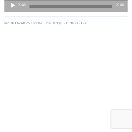
Audió
00:00
00:00
lejátszó
©2018 LÁZÁR ZSIGMOND. MINDEN JOG FENNTARTVA.