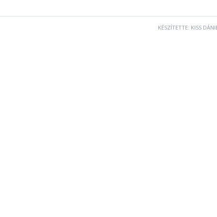
használn
KÉSZÍTETTE: KISS DÁNI