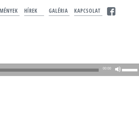
EMÉNYEK
HÍREK
GALÉRIA
KAPCSOLAT
A
00:00
hangerő
növelés
illetőleg
csökken
a
Fel/Le
billentyű
kell