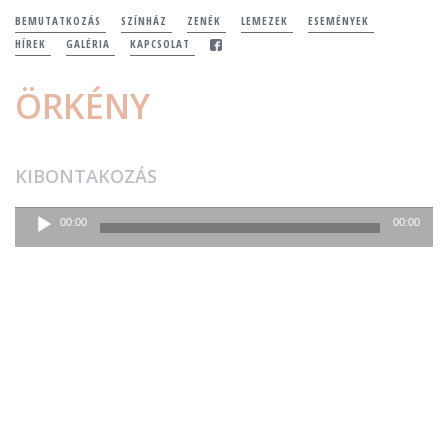
BEMUTATKOZÁS
SZÍNHÁZ
ZENÉK
LEMEZEK
ESEMÉNYEK
HÍREK
GALÉRIA
KAPCSOLAT
ÖRKÉNY
KIBONTAKOZÁS
Audió
00:00
00:00
lejátszó